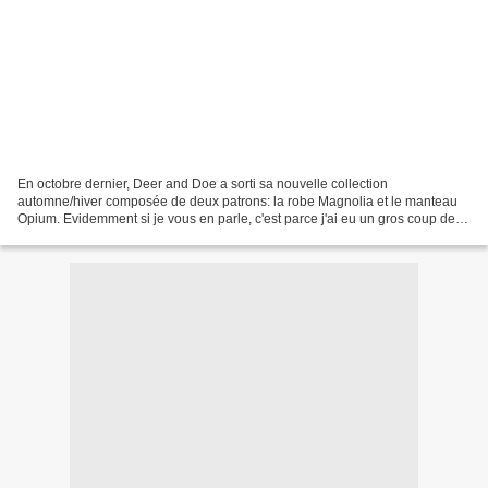
En octobre dernier, Deer and Doe a sorti sa nouvelle collection
automne/hiver composée de deux patrons: la robe Magnolia et le manteau
Opium. Evidemment si je vous en parle, c'est parce j'ai eu un gros coup de
coeur pour ces deux modèles que j'ai commandés...