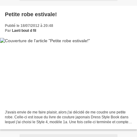
Petite robe estivale!
Publié le 18/07/2012 à 20:48
Par
Laeti bout d fil
J'avais envie de me faire plaisir, alors j'ai décidé de me coudre une petite
robe. Celle-ci est issue du livre de couture japonais Dress Style Book dans
lequel j'ai choisi le Style 4, modèle 1a. Une fois celle-ci terminée et compte
tenu de l'avis de mon...